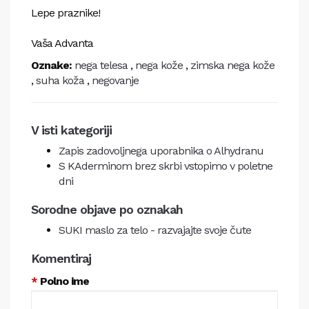
Lepe praznike!
Vaša Advanta
Oznake:
nega telesa
,
nega kože
,
zimska nega kože
,
suha koža
,
negovanje
V isti kategoriji
Zapis zadovoljnega uporabnika o Alhydranu
S KAderminom brez skrbi vstopimo v poletne
dni
Sorodne objave po oznakah
SUKI maslo za telo - razvajajte svoje čute
Komentiraj
Polno ime