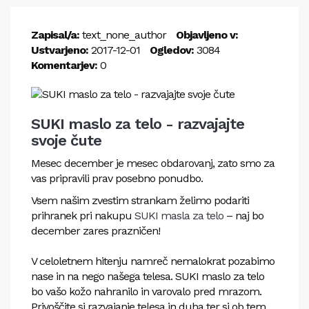
Zapisal/a:
text_none_author
Objavljeno v:
Ustvarjeno:
2017-12-01
Ogledov:
3084
Komentarjev:
0
SUKI maslo za telo - razvajajte
svoje čute
Mesec december je mesec obdarovanj, zato smo za
vas pripravili prav posebno ponudbo.
Vsem našim zvestim strankam želimo podariti
prihranek pri nakupu
SUKI masla za telo
– naj bo
december zares prazničen!
V celoletnem hitenju namreč nemalokrat pozabimo
nase in na nego našega telesa. SUKI maslo za telo
bo vašo kožo nahranilo in varovalo pred mrazom.
Privoščite si razvajanje telesa in duha ter si ob tem