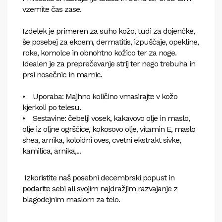
vzemite čas zase.
Izdelek je primeren za suho kožo, tudi za dojenčke,
še posebej za ekcem, dermatitis, izpuščaje, opekline,
roke, komolce in obnohtno kožico ter za noge.
Idealen je za preprečevanje strij ter nego trebuha in
prsi nosečnic in mamic.
• Uporaba: Majhno količino vmasirajte v kožo
kjerkoli po telesu.
• Sestavine: čebelji vosek, kakavovo olje in maslo,
olje iz oljne ogrščice, kokosovo olje, vitamin E, maslo
shea, arnika, koloidni oves, cvetni ekstrakt sivke,
kamilica, arnika,...
Izkoristite naš posebni decembrski popust in
podarite sebi ali svojim najdražjim razvajanje z
blagodejnim maslom za telo.