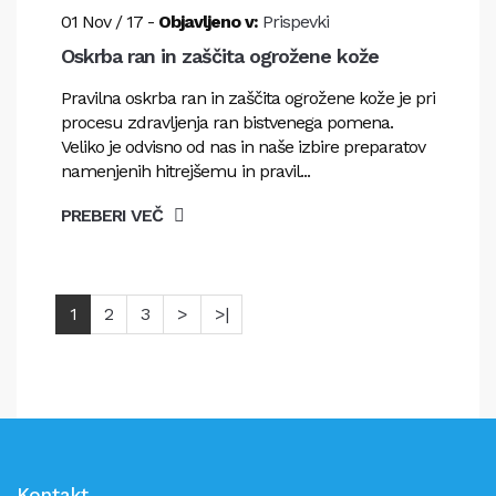
01
Nov
/
17
-
Objavljeno v:
Prispevki
Oskrba ran in zaščita ogrožene kože
Pravilna oskrba ran in zaščita ogrožene kože je pri
procesu zdravljenja ran bistvenega pomena.
Veliko je odvisno od nas in naše izbire preparatov
namenjenih hitrejšemu in pravil...
PREBERI VEČ
1
2
3
>
>|
Kontakt