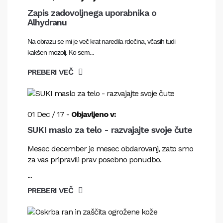
Zapis zadovoljnega uporabnika o
Alhydranu
Na obrazu se mi je več krat naredila rdečina, včasih tudi
kakšen mozolj. Ko sem...
PREBERI VEČ
01
Dec
/
17
-
Objavljeno v:
SUKI maslo za telo - razvajajte svoje čute
Mesec december je mesec obdarovanj, zato smo
za vas pripravili prav posebno ponudbo.
...
PREBERI VEČ