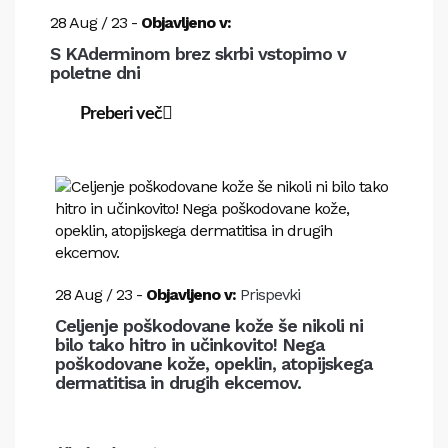
28
Aug
/
23
-
Objavljeno v:
S KAderminom brez skrbi vstopimo v
poletne dni
Preberi več
28
Aug
/
23
-
Objavljeno v:
Prispevki
Celjenje poškodovane kože še nikoli ni
bilo tako hitro in učinkovito! Nega
poškodovane kože, opeklin, atopijskega
dermatitisa in drugih ekcemov.