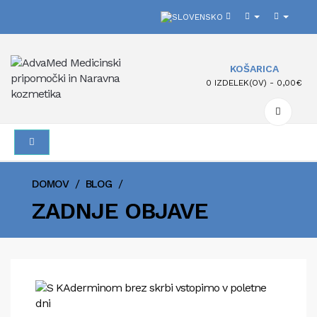
KOŠARICA
0 IZDELEK(OV) - 0,00€
/
/
DOMOV
BLOG
ZADNJE OBJAVE