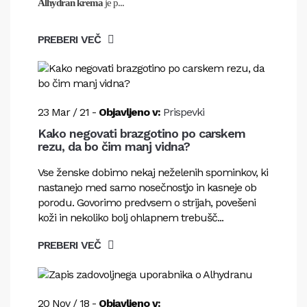
Alhydran krema
je p...
PREBERI VEČ
23
Mar
/
21
-
Objavljeno v:
Prispevki
Kako negovati brazgotino po carskem
rezu, da bo čim manj vidna?
Vse ženske dobimo nekaj neželenih spominkov, ki
nastanejo med samo nosečnostjo in kasneje ob
porodu. Govorimo predvsem o strijah, povešeni
koži in nekoliko bolj ohlapnem trebušč...
PREBERI VEČ
20
Nov
/
18
-
Objavljeno v: