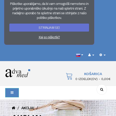
Piškotke uporabljamo, da bi vam omogočili nemoteno in
prijetno uporabniško izkušnjo na naši spletni strani. Z
nadaljno uporabo te spletne strani se strinjate z našo
politiko piškotkov.
STRINJAM SE!
Kaj so piškotki?
KOŠARICA
0 IZDELEK(OV) - 0,00€
/
/
AKCIJA!