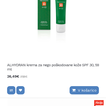
ALHYDRAN krema za nego poškodovane kože SPF 30, 59
ml
26,49€
31,16€
V košarico
Akcija