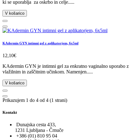
ki se uporablja za oskrbo in celje.....
V košarico
KAdermin GYN intimni gel z aplikatorjem, 6x5ml
12,10€
KAdermin GYN je intimni gel za enkratno vaginalno uporabo z
vlažilnim in zaščitnim učinkom. Namenjen.....
V košarico
Prikazujem 1 do 4 od 4 (1 strani)
Kontakt
Dunajska cesta 433,
1231 Ljubljana - Črnuče
+386 (01) 810 95 04