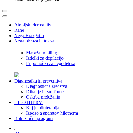
Atopijski dermatitis
Rane
Nega Brazgotin
Nega obraza in telesa
Masaža in piling
Izdelki za depilacijo
Pripomočki za nego telesa
Diagnostika in preventiva
Diagnostična sredstva
Dihanje in smrčanje
Oskrba preležanin
HILOTHERM
Kaj je hiloterapija
Izposoja aparatov hilotherm
Bolnišnični program
/