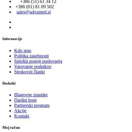
+386 (51) 61 34 12
+386 (01) 81 09 502
sales@advamed.si
Informacije
Kdo smo
Politika zasebnosti
Splošni pogoji poslovanja
Varovanje podatkov
Strokovni članki
Dodatki
Blagovne znamke
Darilni boni
Partnerski program
Akcije
Kontakt
Moj račun