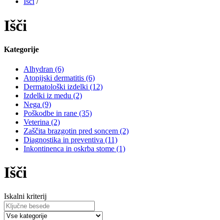
Išči
/
Išči
Kategorije
Alhydran (6)
Atopijski dermatitis (6)
Dermatološki izdelki (12)
Izdelki iz medu (2)
Nega (9)
Poškodbe in rane (35)
Veterina (2)
Zaščita brazgotin pred soncem (2)
Diagnostika in preventiva (11)
Inkontinenca in oskrba stome (1)
Išči
Iskalni kriterij