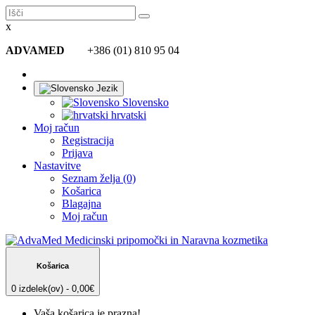
x
ADVAMED
+386 (01) 810 95 04
Jezik
Slovensko
hrvatski
Moj račun
Registracija
Prijava
Nastavitve
Seznam želja (0)
Košarica
Blagajna
Moj račun
Košarica
0 izdelek(ov) - 0,00€
Vaša košarica je prazna!