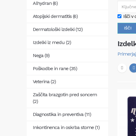
Alhydran (6)
Atopijski dermatitis (6)
Išči v 
Dermatološki izdelki (12)
Izdelki iz medu (2)
Izdel
Primerjaj
Nega (9)
Poškodbe in rane (35)
Veterina (2)
Zaščita brazgotin pred soncem
(2)
Diagnostika in preventiva (11)
Inkontinenca in oskrba stome (1)