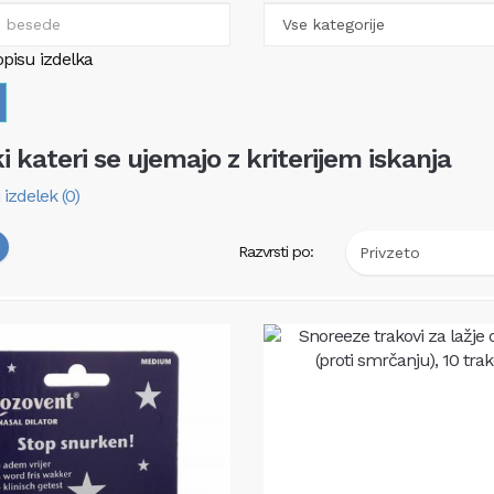
opisu izdelka
ki kateri se ujemajo z kriterijem iskanja
 izdelek (0)
Razvrsti po: