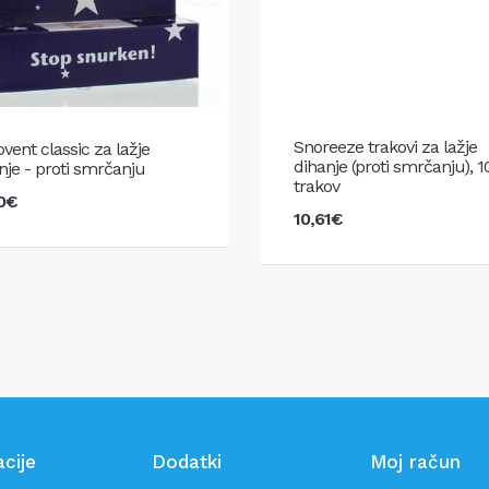
Snoreeze trakovi za lažje
vent classic za lažje
dihanje (proti smrčanju), 1
nje - proti smrčanju
trakov
30€
V košarico
10,61€
V košar
cije
Dodatki
Moj račun