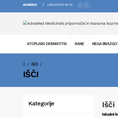
ADVAMED
+386 (01) 810 95 04
ATOPIJSKI DERMATITIS
RANE
NEGA BRAZGO
/
/
IŠČI
IŠČI
Išči
Kategorije
Iskalni kr