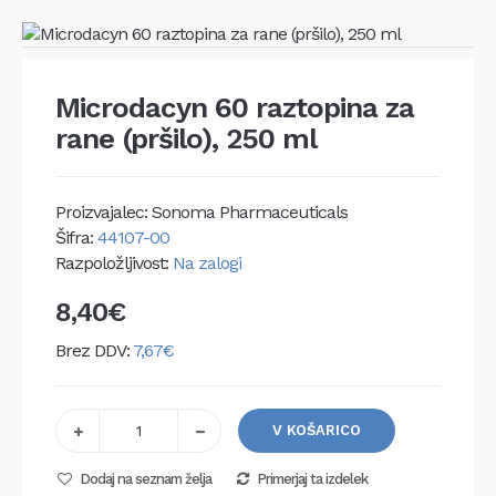
Microdacyn 60 raztopina za
rane (pršilo), 250 ml
Proizvajalec:
Sonoma Pharmaceuticals
Šifra:
44107-00
Razpoložljivost:
Na zalogi
8,40€
Brez DDV:
7,67€
V KOŠARICO
Dodaj na seznam želja
Primerjaj ta izdelek