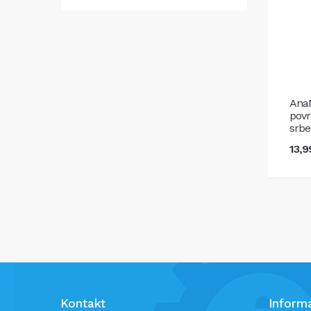
AnaM
povr
srbe
13,
Kontakt
Informa