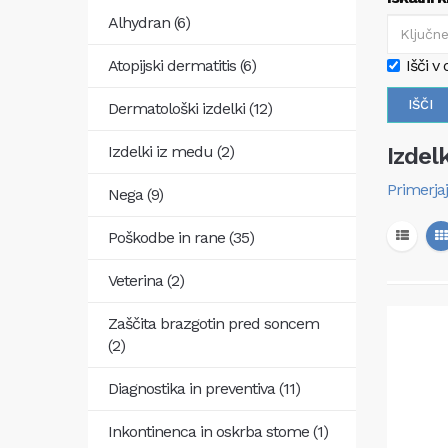
Alhydran (6)
Atopijski dermatitis (6)
Išči v 
Dermatološki izdelki (12)
Izdelki iz medu (2)
Izdel
Primerjaj
Nega (9)
Poškodbe in rane (35)
Veterina (2)
Zaščita brazgotin pred soncem
(2)
Diagnostika in preventiva (11)
Inkontinenca in oskrba stome (1)