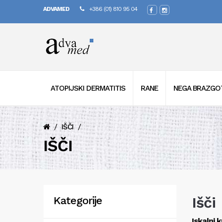
ADVAMED
+386 (01) 810 95 04
ATOPIJSKI DERMATITIS
RANE
NEGA BRAZGO
/
/
IŠČI
IŠČI
Išči
Kategorije
Iskalni kr