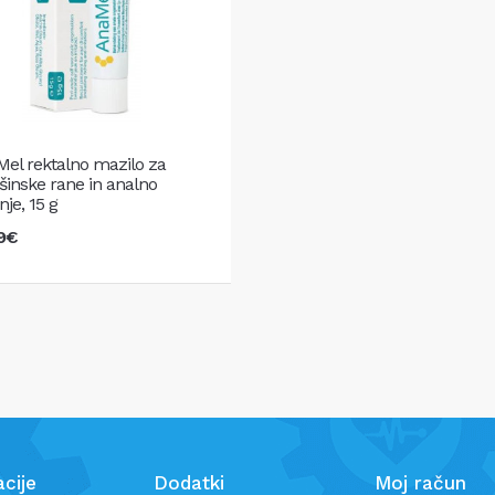
el rektalno mazilo za
šinske rane in analno
nje, 15 g
99€
V košarico
cije
Dodatki
Moj račun